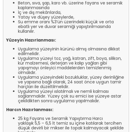
Beton, sıva, şap, karo vb. üzerine fayans ve seramik
kaplanmasında
İç ve dış mekânlarda,
Yatay ve düşey yüzeylerde,
Su emme oranı %3’ün üzerindeki küçük ve orta
ebatlı yer ve duvar seramiği yapıştırılmasında
kullanılır.
Yüzeyin Hazırlanması:
Uygulama yüzeyinin kürünü almış olmasına dikkat
edilmelidir.
Uygulama yüzeyi toz, yağ, katran, zift, boya, silikon,
kür malzemesi, deterjan ve kalıp yağları gibi
yapışmayı önleyici maddelerden temizlenmiş
olmalıdır.
Uygulama yüzeyindeki bozukluklar, yüzey derinliğine
ve yapısına bağlı olarak, 24 saat önce uygun tamir
harçları ile düzeltilmelidir.
Uygulama yüzeyi ıslatılmalı ve nemli kalması
sağlanmalıdır. Yüzey çok su emici ise yüzeye astar
çekildikten sonra uygulama yapılmalıdır.
Harcın Hazırlanması:
25 kg Fayans ve Seramik Yapıştırma Harcı
yaklaşık 5,5 – 6,5 lt temiz su içine katılarak tercihen
düşük devirli bir mikser ile topak kalmayacak şekilde