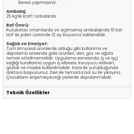
ilavesi yapmayınız.
Ambalaj:
25 kg’lık kraft torbalarda
Raf Ömrü:
Rutubetsiz ortamlarda ve açılmamış ambalajında 10 kat
istif ile palet üzerinde 12 ay boyunca saklanabilir.
Sağlık ve Emniyet:
Tüm kimyasal ürünlerde olduğu gibi kullanma ve
depolama sırasında gıda ürünleri, deri, göz ve ağızla
temas ettirilmemelidir. Uygulama esnasında, iş ve işçi
sağlığı kurallarına uygun iş elbisesi, koruyucu eldiven,
gözlük ve maske kullanılmalıdır. Kaza ile yutulduğunda
doktora başvurunuz. Deri ile temasta bol su ile yıkayınız.
Çocukların erişemeyeceği yerlerde depolanmalıdır.
Teknik Özellikler