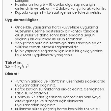
karıştırılır.
Hazırlanan harç 5 – 10 dakika olgunlaşması için
dinlendirilir ve tekrar 1 – 2 dakika karıştırılarak kullanılır.
Kaptaki karışım 1 – 1,5 saat içerisinde tüketilmelidir.
Uygulama Bilgileri:
Öncelikle, yapıştırma harcı kuvvetlice uygulama
yüzeyinin üzerine bastırılarak bir kontak tabakası
oluşturulur ve daha sonra karo ebadına uygun
seçilmiş bir dişli mala ile ürün taraklanır.
Yapıştırma harcının seramiğin arka tarafının en az
%80’ine temas etmesi sağlanmalıdır.
İyi bir yapışma sağlamak için lastik bir çekiç yardımı
ile kuvvet uygulayarak yapıştırınız.
Tüketim:
2
3,5 – 4 kg/m
Dikkat:
+5°C’nin altında ve +35°C’nin üzerindeki sıcaklıklarda
uygulamadan kaçınınız.
Harca katılan su miktarına dikkat ediniz. Gereğinden
fazla su katmayınız.
Donmuş, 24 saat içerisinde donma riski olan veya
direkt güneşe ve rüzgâra açık alanlarda
uygulamadan kaçınınız.
Kullanma süresi geçmiş harca kesinlikle toz ve su