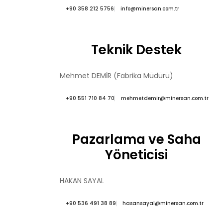
+90 358 212 5756
info@minersan.com.tr
Teknik Destek
Mehmet DEMİR (Fabrika Müdürü)
+90 551 710 84 70
mehmetdemir@minersan.com.tr
Pazarlama ve Saha
Yöneticisi
HAKAN SAYAL
+90 536 491 38 89
hasansayal@minersan.com.tr